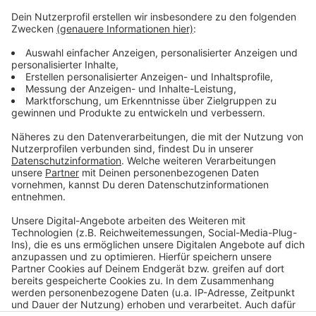
heißt es von immowelt. Nur so könne eine
funktionierende Stadtgesellschaft erhalten bleiben.
Analyse von immowelt
Düsseldorf will bezahlbare Wohnungen bauen -
EXPOREAL 2017
Protest gegen teure Mieten in Düsseldorf
Anzeige
Anzeige