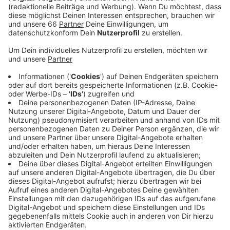
Bauquoten in Düsseldorf und anderen deutschen
Großstädten untersucht.
Veröffentlicht:
Donnerstag, 01.10.2020 05:14
Anzeige
Rund 16.000 Wohnungen wurden demnach in den
vergangenen zehn Jahren in unserer Stadt
fertiggestellt. Damit liegt Düsseldorf ungefähr im
bundesweiten Durchschnitt. Die Mieten sind in dieser
Zeit um 37 Prozent angestiegen. Am krassesten ist
die Lage in Frankfurt und München, wo besonders viel
gebaut wurde. Hier sind die Mieten sogar um 50
Prozent bis über 60 Prozent angestiegen. Die Städte
müssten den sozialen Wohnungsbau mehr fördern,