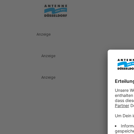
Anzeige
Anzeige
Anzeige