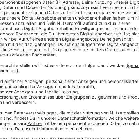
Anzeige
Gesucht werden Jugendliche zwischen 14 und 22 Jah
Verkehrskadetten unterstützen Stadt und Polizei be
Großveranstaltungen. Pro Jahr haben sie rund 200 Ei
Anzeige
Weitere Infos und Links zum Thema
Anzeige
Ein Infoabend zur Ausbildung 2023 findet am Mittwoc
18:00 Uhr) in der Jugendverkehrsschule, Rather Broi
den Linien U 72 und 730 bis „Rather Broich“) statt