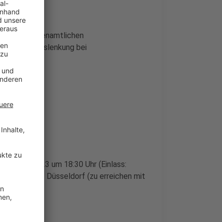
ren. Die ehrenamtlichen
i der Verkehrslenkung bei
nsätze.
h, 01.02.2023 um 18:30 Uhr (Einlass:
ch 137, 40472 Düsseldorf (zu erreichen mit