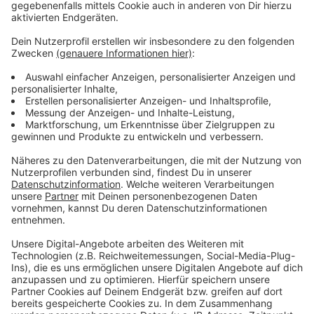
Schumacher-Stammhaus auf der Oststraße kaufen.
Die gesamten Einnahmen werden in Form von
Lebensmitteln an Geflüchtete aus der Ukraine in
Düsseldorf gespendet.
Anzeige
Weitere Infos und Links zum Thema
Anzeige
Schumacher Pyvo - Alle Infos zum Ukraine-Bier
Zur Ukraine-Hilfsaktion von Menzels Lokschuppen
Unser Live-Ticker zum Krieg gegen die Ukraine
Anzeige