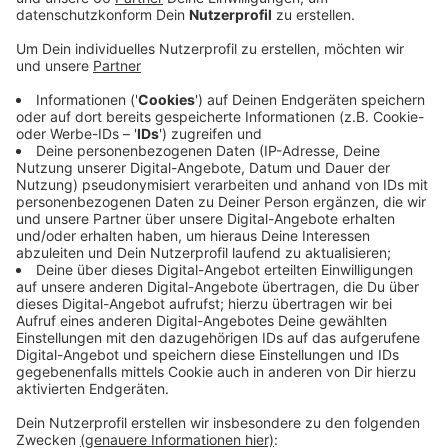
Veröffentlicht:
Dienstag, 10.11.2020 05:10
Anzeige
Zuvor war dies nur stationär möglich. Ziel ist es eine
Balance zwischen der Behandlung von Covid-19-
Patienten und anderer Erkrankten zu ermöglichen.
Trotzdem sollen weiterhin Beschränkungen gelten, um
eine Überlastung zu verhindern. Die Uniklinik folgt
damit der Strategie, die Belegung des Hauses
regelmäßig an die aktuelle Coronalage anzupassen.
Pressemeldung Uniklinik Düsseldorf.