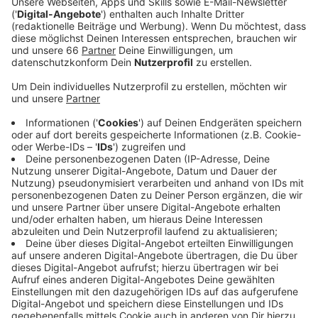
gegen die Tischtennisweltmacht China verloren.
Veröffentlicht:
Freitag, 06.08.2021 15:25
Anzeige
Nur die allergrößten Optimisten hatten auf Gold
gesetzt. Zu übermächtig ist China. Bei allen drei bisher
ausgetragenen Team-Wettbewerben bei den
Olympischen Spielen haben die Dauersieger die
Goldmedaille geholt. Genau deshalb kann Deutschland
auch mit erhobenem Haupt die Rückreise in die Heimat
antreten. Timo Boll muss dann schnell wieder den
Schalter umlegen. Heute in zwei Wochen (20. August)
startet Borussia Düsseldorf in die neue Saison. Mit
einem Heimspiel gegen Post SV Mühlhausen. In der
vergangenen Saison hatten die Düsseldorfer das
Triple geholt mit dem Gewinn der Champions League,