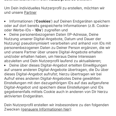
Anzeige
Zwei Wochen lang möchte er mit Kollegen helfen,
Tiere aus den Feuern zu retten. Finanziert wird die
Aktion durch Spenden. Rund 40.000 Euro sind
zusammengekommen. Kritisiert wird Bröckling aber
auch: weil er nach Australien fliegt. Bröckling meint,
dass dann jeder Helfer, der zurzeit nach Australien
fliegt, ob Feuerwehrmann oder Tierretter
gleichermaßen kritisiert werden müsste.
Anzeige