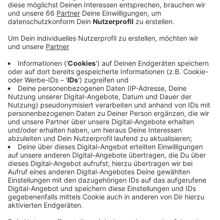
benachteiligte Kinder, unter dem Motto: "Gesund
werden - gesund bleiben. Ein Kinderrecht weltweit".
Veröffentlicht:
Freitag, 07.01.2022 13:08
Anzeige
Die aktuellen Corona-Schutzmaßnahmen sollen dabei
eingehalten werden. Außerdem gibt es den Segen
dieses Jahr auch wieder to go. Und zwar auf einigen
öffentlichen Plätzen und in den Kirchen.
Anzeige
Weitere Infos und Links zum Thema
Anzeige