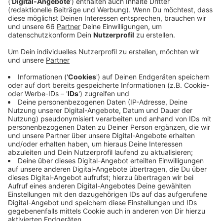
Veröffentlicht:
Mittwoch, 09.02.2022 16:54
Anzeige
Zur Erklärung: Ein Stau-Niveau von 50 Prozent
bedeutet, dass eine Fahrt durchschnittlich 50 Prozent
länger dauert, als sie es ohne
Verkehrsbehinderung würde. Vor Corona brauchten die
meisten Pendler noch 25 bis 35 Minuten für ihren Weg
zur Arbeit. Letztes Jahr waren es im Schnitt fünf
Minuten weniger.
Anzeige
Weiterew Infos und Links zum Thema
Anzeige