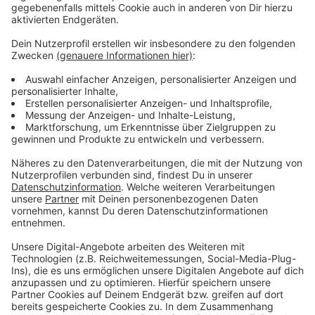
ein umstrittener "Lichthof". - Veränderungen auch am
Kaufhof an der Kö: Hier soll das alte Parkhaus
nächstes Jahr abgerissen- und durch neue Büros und
Restaurants ersetzt werden.
Anzeige
Weitere Infos und Links zum Thema
Anzeige
Wettbewerb für die neue Düsseldorfer Oper
Heinrich-Heine-Platz wird neu gestaltet
Altes Parkhaus an der Kö soll für Büros und
Restaurants abgerissen werden
Anzeige