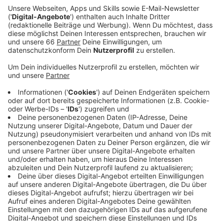
und um den Kaufhof an der Kö. Für die neue Oper
wird der Stadtrat dabei am Nachmittag einen
großen, städtebaulichen Wettbewerb auf den Weg
bringen.
Veröffentlicht:
Donnerstag, 08.09.2022 13:44
Anzeige
Dadurch soll bis zum nächsten Sommer auch der
Standort für die neue Oper gefunden werden: So wie
jetzt an der Heine-Allee oder doch am Wehrhahn. 20
Architekturteams sollen Vorschläge für beide Orte
und ihre jeweilige Umgebung machen. - Ein neues
Gesicht bekommt bald auch der Heine-Platz vor dem
Carsch-Haus. Die Umgestaltung ist ebenfalls Thema
im Stadtrat. Unter anderem sind eine neue
Verkehrsführung und neue Bäume geplant, aber auch