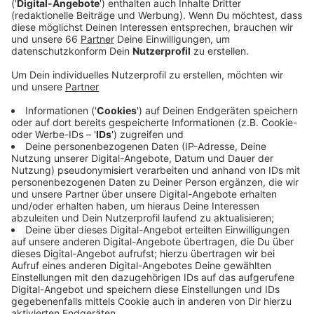
19:30 Uhr beim Vizemeister Wolfsburg zu Gast.
Veröffentlicht:
Freitag, 17.09.2021 05:18
Anzeige
Am Sonntag (19. September) können die Fans die
Mannschaft dann wieder im Dome nach vorne
peitschen. Ab 16:30 Uhr ist Schwenningen zu Gast.
Dieses Spiel könnt ihr auch wieder live hier bei Antenne
Düsseldorf hören. Genauso wie natürlich die Partie der
Fortuna am Samstag (18. September). Die empfängt
ab 13:30 Uhr den Tabellenführer Regensburg in der
Arena. Die Fortuna will nach dem wichtigen Sieg in Aue
eine kleine Serie starten und peilt die obere Hälfte der
Tabelle an. Aktuell liegt das Team von Trainer Christian
Preußer auf Platz 12.