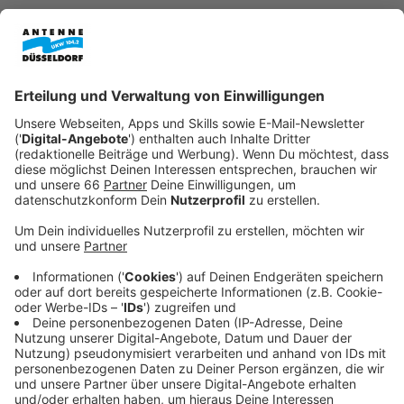
Veröffentlicht:
Freitag, 17.01.2025 06:19
Anzeige
Fortuna Düsseldorf startet in die Rückrunde
Anzeige
Die
Fortuna
startet heute in die Rückrunde der
zweiten Bundesliga. Am Abend trifft das Team auf
Darmstadt 98. Die Gäste waren vor der kurzen
Winterpause in starker Form und haben sich aus der
Abstiegszone bis auf Platz 10 hochgearbeitet. Anpfiff
ist um 18:30, wir sind dann live dabei.
Anzeige