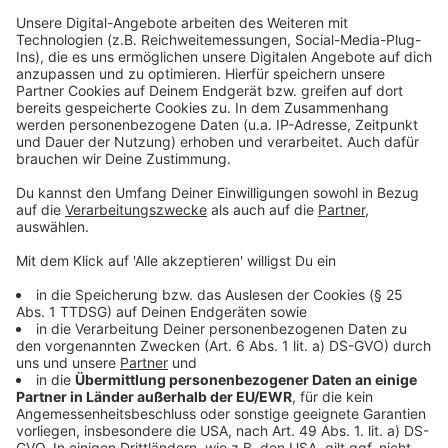
Und
Borussia Düsseldorf
spielt heute ab 20 Uhr im
Viertelfinal-Hinspiel der Tischtennis Champions-
League auswärts. Sie ist in Nimes/Montpellier zu Gast.
Anzeige
Weitere Infos und Links zum Thema:
Anzeige
Die Tabelle der DEL
Die Eishockey-WM 2027 in Düsseldorf
Eishockey-Länderspiel in Düsseldorf
Unsere Fortuna-Sonderseite