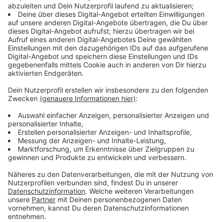
DEG will Niederlage wettmachen
Anzeige
Auch die
DEG
ist im Einsatz. Nach der herben 0:6-
Pleite in Mannheim am Mittwoch, will es der
Tabellenletzte heute ab 19:30 in Frankfurt besser
machen.
Anzeige
Borussia Düsseldorf im Champions-League-
Einsatz
Anzeige