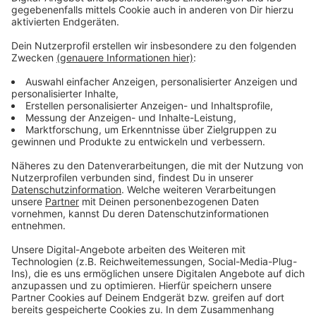
Das Blau-Gelbe Kreuz, das die Aktion ins Leben
gerufen hat, nimmt Spenden sowohl auf einem
Bank- als auch auf einem PayPal-Konto entgegen.
Angegeben werden muss dabei der
Verwendungszweck "Schulranzen für Czernowitz"
an:
Konto: Blau-Gelbes Kreuz Deutsch-Ukrainischer
Verein e.V.
Kreissparkasse Köln IBAN: DE78 3705 0299 0000
4763 46
BIC: COKS DE 33 XXX
oder hier auch hier:
HIER SPENDEN
Im vergangenen Jahr wurden Konserven für
Czernowitz gesammelt