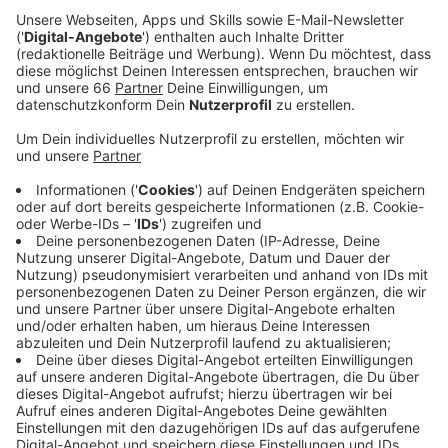
Rund 100.000 Menschen sind aus den Kriegsgebieten
in der Ukraine nach Czernowitz und die Region geflohen
- unter ihnen auch Kinder, die ab September in die
Schule gehen. Um sie beim Schulstart zu unterstützen,
wird in Düsseldorf Geld gesammelt. Düsseldorf hat
schon mehrere Spendenaktionen für Czernowitz ins
Leben gerufen - unter anderem wurden
Lebensmittelpakete oder auch ausgemusterter
Krankenwagen gespendet.
Anzeige
Weitere Infos und Links zum Thema:
Anzeige