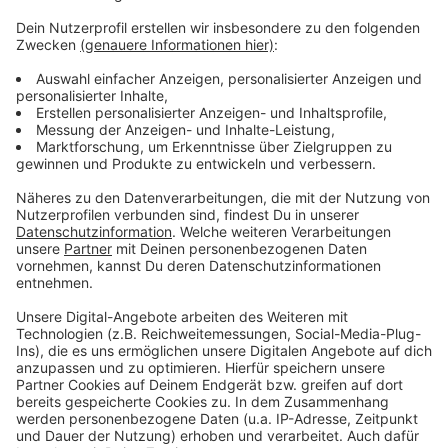
Anzeige
Weitere Infos und Links zum Thema
Anzeige
SPD fordert Ausnahmegenehmigung für
Terrassen bei Samstagabendspielen der Fortuna:
Anzeige
Anzeige