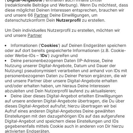
der Außengastronomie über 22 Uhr hinaus
abgelehnt hat. Zur Begründung hieß es, es bestehe
„kein überragendes öffentliches Interesse an dem
Spiel“.
Veröffentlicht:
Dienstag, 27.07.2021 12:39
Anzeige
Von der SPD heißt es, es könne doch niemand
ernsthaft wollen, dass in Zeiten steigender Inzidenz
während des Spiels die Terrassen abgebaut werden
sollen und die Menschen in geschlossene Räume
getrieben würden. Was bei der EM gegangen sei,
müsse auch bei Spielen der Fortuna gehen. Das
Landes-Immissionsschutzgesetz lasse für solche
Fälle ausdrücklich zu, die Sperrzeit für Terrassen zu
verkürzen.