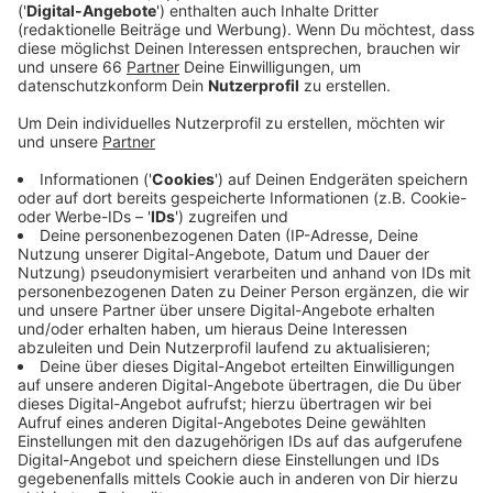
Schützen. Die lassen sich aber nicht unterkriegen
und zeigen Präsenz - in der realen aber auch der
virtuellen Welt.
Veröffentlicht:
Samstag, 17.07.2021 10:42
Anzeige
Mit Flaggen in der Stadt wollen die Schützen zum
Beispiel zeigen, dass es sie gibt und sie gerne mit den
Menschen in Düsseldorf Schützenfest gefeiert
hätten. Und schon seit einigen Tagen veröffentlichen
die Schützen über ihre Social-Media-Kanäle auch
Videos mit Eindrücken der vergangenen Jahre. Auch
das soll zeigen: Wir sind nach wie vor da! Das nächste
Schützenfest soll vom 15. bis zum 24. Juli 2022
stattfinden.