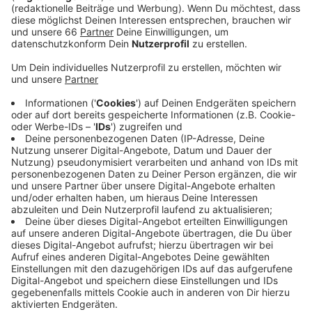
Veröffentlicht:
Mittwoch, 13.04.2022 16:58
Anzeige
Insgesamt ist die Strecke 21 Kilometer lang. Wer
keine eigenen Inline-Skates besitzt, kann sich
kostenlos welche ausleihen. Ab 18 Uhr 30 ist der
Verleih geöffnet, um 20 Uhr fahren die Teilnehmenden
begleitet von Ordnern los. Die Rollnacht endet nach
gut zwei Stunden wieder am Rhein.
Anzeige
Weitere Infos und Links zum Thema
Anzeige