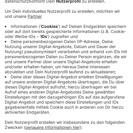
Anzeige
Von der Stadt heißt es: Dort sei im Falle eines Brandes
die Löschwasser-Versorgung nicht gewährleistet. Man
arbeite "mit Hochdruck" an einer Lösung. Zur Dauer der
Sperrung kann man nichts sagen.
Anzeige
So berichtet die Stadt
So haben wir am Morgen berichtet
Reaktionen zur Sperrung auf unserer Facebookseite
Anzeige