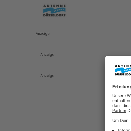
Anzeige
Anzeige
Anzeige