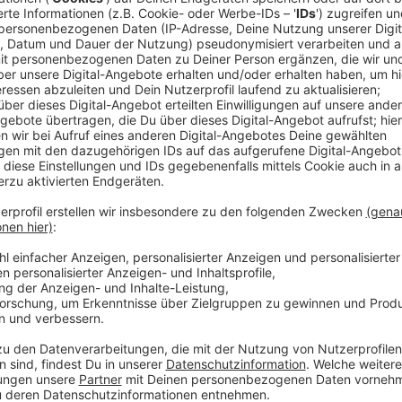
Um 16:30 Uhr wurden bei der offiziellen Eröffnung h
gelassen. OB Stephan Keller freut sich auf 10 tolle 
Anzeige
Oberbürgermeister Stephan Keller
Düsseldorfer Rheinkirmes feierlich eröffnet
Anzeige
Zum ersten Mal setzen die Organisatoren auf Mehrwe
System reibungslos. Die Kirmes dauert bis zum 23. Ju
Anzeige