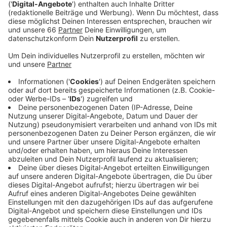
liefern.
Veröffentlicht:
Donnerstag, 24.08.2023 14:47
Anzeige
Die 12 Haushalte haben verschiedene Workshops und
Klima-Coachings absolviert. Außerdem haben sie ihren
individuellen Kohlendioxid-Fußabdruck bestimmt. Sie
versuchen in ganz unterschiedlichen Bereichen
Nachhaltigkeit einzubauen: So verzichten manche
einige Monate komplett auf das Auto und steigen
aufs Lastenrad um, andere versuchen sich etwa in der
Müllreduktion. Wieder andere nehmen sich den
Themen Lebensmittelverschwendung oder Upcycling
an.
Anzeige