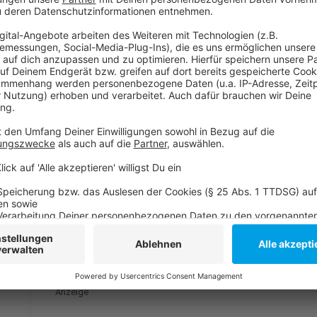
vergangenen Jahr starten, musste aber nochmal ver
der Komplexität der Planung begründet.
Anzeige
Weitere Infos und Links zum Thema
Anzeige
So haben wir gestern berichtet
Noch mehr Maßnahmen der Stadt
Die Radleitrouten in Düsseldorf
Stadtradeln mit Antenne Düsseldorf
Anzeige