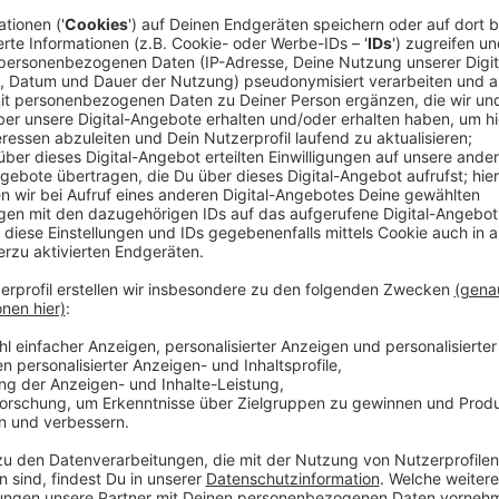
Auch auf der Eulerstraße und der Einmündung des Rob
sollen laut dem Verkehrsdezernenten Jochen Kral b
werden. Bei den Planungen der ersten beiden Radve
"Radleitrouten", sieht Kral ebenfalls Fortschritte:
Anzeige
Verkehrsdezernenten Jochen Kral
Düsseldorfer Radwegenetz wird weiter ausge
Anzeige
Der Ausbau der Nord-Süd-Achse, vom Flughafen bis na