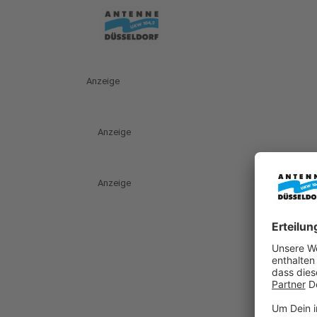
Anzeige
Anzeige
Anzeige