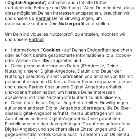
Vorsprung auf Platz 7.
Veröffentlicht:
Freitag, 03.03.2023 06:07
Anzeige
Die Spiele am Wochenende haben es aber in sich.
Heute Abend ist die DEG beim Tabellensechsten
Wolfsburg zu Gast, am Sonntag kommt dann um 14
Uhr der Tabellenvierte Mannheim in den Dome. Wir sind
bei beiden Spielen live dabei.Genauso wie auch am
Samstag beim Auswärtsspiel der Fortuna. Sie muss um
13 Uhr zum Tabellenvorletzten Regensburg reisen und
will dort endlich die ersten Auswärtspunkte in diesem
Jahren holen. Die bisherigen beiden Auswärtsspiele
seit der Winterpause gingen allesamt verloren.
Anzeige