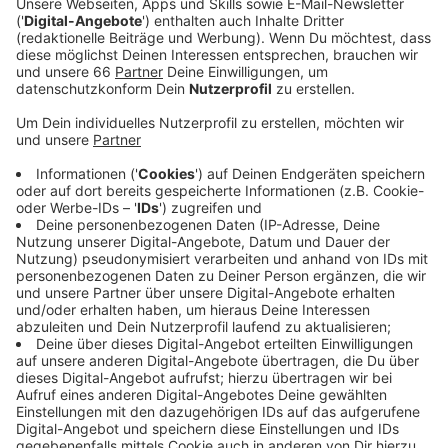
Anzeige
Am Freitagabend (10. Dezember 2021) gelang den
Rot-Gelben erst ein überraschender 4:2-Erfolg beim
Meisterschaftskandidaten Mannheim, gestern Abend
(12. Dezember 2021) folgte dann ein 4:1-Heimsieg
gegen Aufsteiger Bietigheim. In der Tabelle liegt die
DEG aktuell auf Platz 7. Morgen geht es mit einem
Heimspiel gegen Straubing weiter.
Auch Tischtennis-Rekordmeister Borussia Düsseldorf
konnte jubeln. Im Spitzenspiel beim Verfolger
Ochsenhausen gab es einen 3:1-Sieg. Die Borussia
bleibt damit ungeschlagener Tabellenführer.
Und auch die Fans der Fortuna gingen am
Samstagabend (11. Dezember 2021) zufrieden nach
Hause. Denn gegen den souveränen Tabellenführer St.
Pauli gab es ein 1:1-Unentschieden. Die Fortuna ist