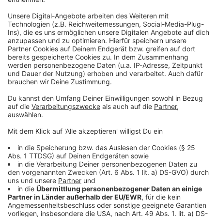
Auch am Nachmittag war die Stimmung in Düsseldorf
"größtenteils ausgelassen und friedlich", so die Polizei.
Insgesamt wurden 139 Platzverweise ausgesprochen.
Anzeige
Weitere Infos und Links zum Thema:
Anzeige
Bilanz der Düsseldorfer Polizei zu Altweiber
Buntes Karnevalstreiben an Altweiber
Alle Karnevals-Highlights der Session
Anzeige