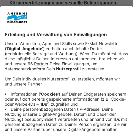
Körperverletzungen und sexuelle Belästigungen.
16 Personen kamen in Gewahrsam.
Veröffentlicht:
Freitag, 13.02.2026 10:17
Anzeige
Die Düsseldorfer
Polizei
war an Altweiber (12.02.26)
bis tief in die Nacht im Einsatz, vor allem in der
Altstadt
. In ihrer Bilanz heißt es heute (13.02.26), dass
es keine herausragenden Vorkommnisse gegeben
habe. Die Beamten berichten aber von vereinzelten
Körperverletzungen und sexuellen Belästigungen.
Anzeige
Stimmung in der Altstadt wurde am Abend