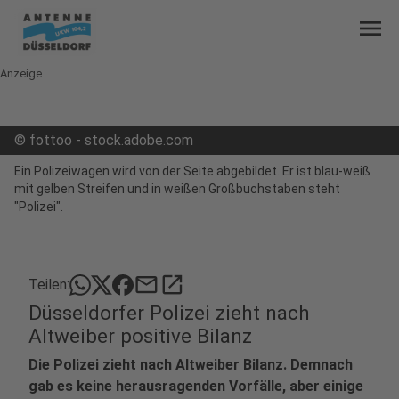
menu
Anzeige
©
fottoo - stock.adobe.com
Ein Polizeiwagen wird von der Seite abgebildet. Er ist blau-weiß
mit gelben Streifen und in weißen Großbuchstaben steht
"Polizei".
mail
open_in_new
Teilen:
Düsseldorfer Polizei zieht nach
Altweiber positive Bilanz
Die Polizei zieht nach Altweiber Bilanz. Demnach
gab es keine herausragenden Vorfälle, aber einige