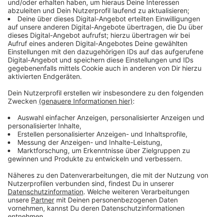
angespannter
Anzeige
Im Laufe des Abends sei die Stimmung in der Altstadt
"aggressiver und angespannter" geworden, heißt es im
Polizeibericht. Die Beamten seien konsequent
eingeschritten und haben mehrere Strafanzeigen
angefertigt. 16 Personen wurden in Gewahrsam
genommen. Nach Mitternacht habe sich die Lage
wieder entspannt, auch weil viele Besucher dann nach
Hause gegangen sind.
Anzeige
Polizei spricht zahlreiche Platzverweise aus
Anzeige