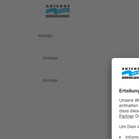
Anzeige
Anzeige
Anzeige