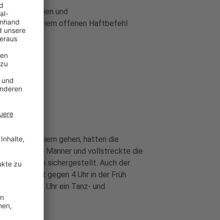
zu Schlägereien und
 wurden mit einem offenen Haftbefehl
r Altstadt feiern gehen, hatten die
ierte die drei Männer und vollstreckte die
rollen Waffen sichergestellt. Auch der
i Arbeit. Erst gegen 4 Uhr in der Früh
igen galt ab 5 Uhr ein Tanz- und