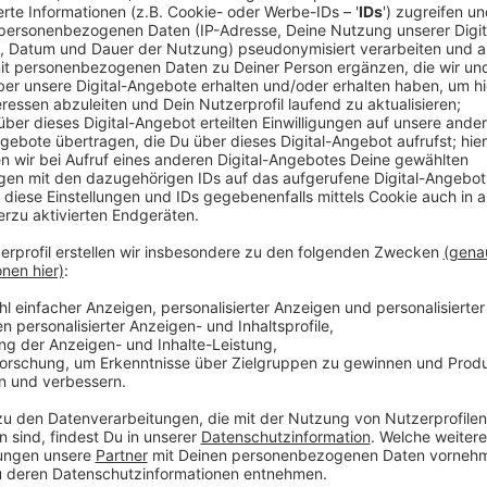
In den Abend- und Nachtstunden kam es wiederholt 
Körperverletzungsdelikten. Drei Altstadt-Besucher
angetroffen.
Anzeige
offene Haftbefehle wurden vollstreckt
Anzeige
Die drei gesuchten Kriminellen wollten offenbar in de
Rechnung aber ohne die Polizei gemacht. Sie kontroll
offenen Haftbefehle. In fünf Fällen wurden bei Kont
Einsatz von Böllern und Bengalos bereitete der Polize
entspannte sich die Situation. Aufgrund von Allerheil
Musikverbot.
Anzeige