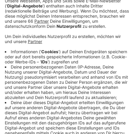
Veröffentlicht:
Donnerstag, 08.08.2024 05:59
Anzeige
I-Phones, Smartwatches, Airpods oder andere
Kopfhörer, alles deutlich unter Marktwert: DAS
gaukeln die Angebote der Betrüger auf
Verkaufsportalen vor. Angeblich originalverpackt mit
Garantie. Übergabe und Bezahlung sollen in Düsseldorf
auf belebten Plätzen stattfinden. Bei den Geräten
handelt es sich laut einem Polizeisprecher aber
entweder um komplette Attrappen oder
minderwertige Ware. Bei der Polizei sind zuletzt gleich
mehrere Anzeigen deswegen eingegangen. Sie warnt
deswegen vor solchen Angeboten und rät, bei
Dumpingpreisen skeptisch zu sein.