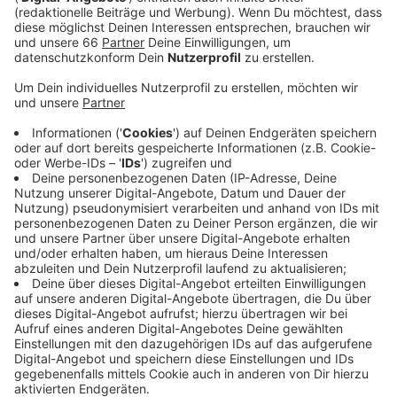
Anzeige
Am Samstag (13. Januar 2024) gegen 9.30 Uhr war
dabei ein Motorradfahrer in Hassels leicht verletzt
worden. Ein Unbekannter hatte sein Auto bei einem
Überholmanöver teilweise in den Gegenverkehr
gelenkt und dabei einen Motorradfahrer gestreift. Der
Pkw-Fahrer flüchtete, ohne sich um den leicht
verletzten Kraftfahrer zu kümmern. Passiert war der
Unfall im Bereich der Bromberger- und Spanger Straße
in Fahrtrichtung Benrath.
Anzeige
Weitere Infos und Links zum Thema:
Anzeige