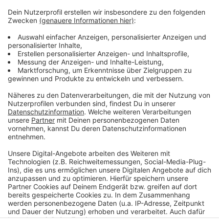
Zeugen können sich hier melden:
0211-8700
(Verkehrskommissariat 1 der Polizei)
Die Meldung der Polizei
In Hassels wird das Brauchtum gepflegt
Bohrungen in Düsseldorf-Hassels
Anzeige
Anzeige