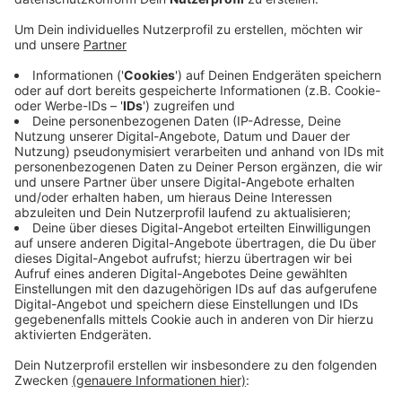
Veröffentlicht:
Mittwoch, 05.08.2020 16:08
Anzeige
Deswegen wird die Stadt ab nächsten Mittwoch (12.
August) verstärkt Raser und Falschparker rund um
Schulen kontrollieren. Gerade überhöhte
Geschwindigkeit sorgen für viele Unfälle mit Kindern,
heißt es. Wer außerdem sein Auto im Halteverbot
abstellt, behindert die Sicht der Schüler. Auch dies
kann fatale Folgen haben. Bei Kontrollen im
vergangenen Sommer wurden an den Schulen über
1.200 Autofahrer erwischt.
Anzeige