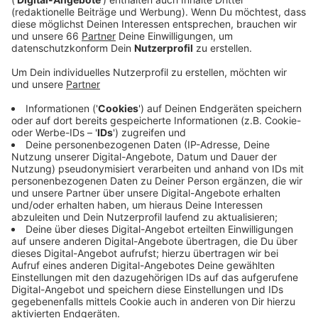
Dabei hatten sie ihn dann mit einem Messer
gezwungen, sein Geld herauszugeben.
Veröffentlicht:
Donnerstag, 24.08.2023 09:52
Anzeige
Im Anschluss sollen sie dem Jugendlichen ins Gesicht
geschlagen haben und geflüchtet sein. Der 16-jährige
musste daraufhin im Krankenhaus behandelt werden.
Die Tatverdächtigen sollen zuvor gemeinsam mit dem
Opfer im Bus von der Posener Straße bis zur
Haltestelle "In den Kötten" gesessen haben. Wer zu
dem Fall etwas sagen kann, sollte sich bitte bei der
Polizei melden.
Anzeige