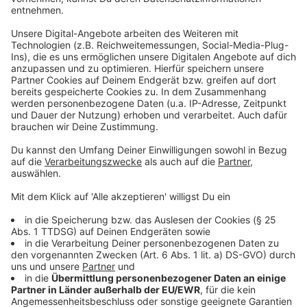
Anzeige
Aktuelle Umfragen zeigen, dass mehr Menschen Söder
als geeigneten Kanzlerkandidaten sehen. Sollten sich
die beiden nicht einig werden, müsste die
Bundestagsfraktion einen Kanzlerkandidaten wählen.
Die Junge Union hat sich am Abend klar für Söder
ausgesprochen.
Anzeige
Bei den Grünen wird es heute eine Entscheidung in der
K-Frage geben. Der Bundesvorstand will vorschlagen,
wer von den Parteichefs Baerbock und Habeck bei der
Bundestagswahl ins Rennen geht.
Weitere Infos und Links zum Thema: