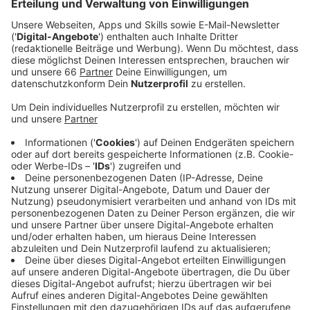
Anzeige
Öffnungszeiten und Fahrgeschäfte
Anzeige
Offiziell eröffnet wird sie dann gegen 16 Uhr von
Oberbürgermeister
Stephan Keller
mit einem
Fassanstich. Die Kirmes läuft eine Woche lang und
startet jeden Tag um 14 Uhr. Insgesamt gibt es rund
50 Buden und Fahrgeschäfte.
Anzeige
Feuerwerk am Freitagabend