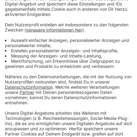
Anzeige
Am Mittwoch (23.04.2025) gibt es einen Kindertag, an
dem Kinder ihre Superhelden treffen können. Ein
weiteres Highlight ist das Feuerwerk am Freitagabend
(25.04.2025).
Anzeige
Weitere Infos und Links zum Thema:
Anzeige
So haben wir letztes Jahr berichtet
Fazit Frühlingskirmes letztes Jahr