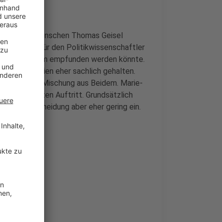
n auch den Menschen Thomas Geisel
ochter ein. Für den Politikwissenschaftler
 als unangenehm empfunden werden könnte.
an Keller seien eher sachlich gehalten.
xperte eine Mischung aus Beidem. Marie-
essionellsten Auftritt. Grundsätzlich
r Wahlentscheidung aber eher gering ein.