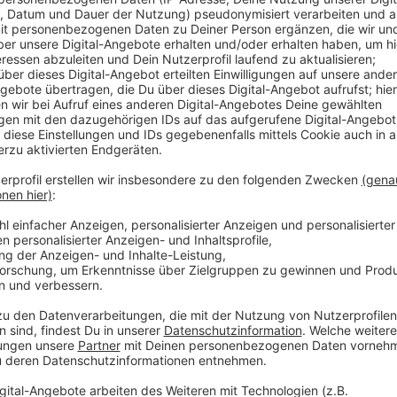
Anzeige
Der Amtsinhaber will neben politischen Botschafte
präsentieren; so spannt Geisel seine Frau und seine T
eine gewagte Strategie, weil zu viel Privates auch
Die Social Media Aktivitäten von CDU Kandidat Steph
Beim GRÜNEN Stefan Engstfeld erkennt der Politike
Agnes Strack-Zimmermann von der FDP habe den prof
schätzt er den Stellenwert von Social Media bei eine
Weitere Links und Infos zum Thema:
Wahlkampf: Stefan Engstfeld
Wahlkampf: Marie-Agnes Strack-Zimmermann