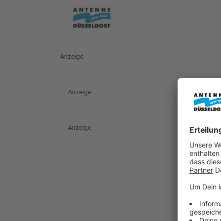
Anzeige
Anzeige
Anzeige