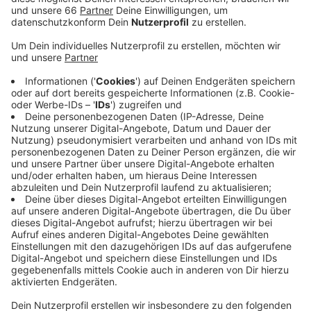
von der Kirche entfernt werden müssen. Sie
drohten vom Turm zu fallen. Der Wind hatte den
Turm und das Kreuz so stark ins Wanken gebracht,
dass die Feuerwehr zunächst den Bereich rund um
die Kirche absperren musste.
Veröffentlicht:
Samstag, 13.03.2021 06:26
Anzeige
Nach eine Prüfung der Höhenretter war klar: Kreuz und
Hahn müssen vom Dach. Experten waren daraufhin gut
sechs Stunden damit beschäftigt, beides vom
Turmdach zu entfernen. Jetzt müssen sich
Spezialisten den Turm anschauen. Die werden ihn dann
einrüsten. Man geht bei der Kirche davon aus, dass die
Prüf- und Sanierungsarbeiten Wochen, wenn nicht
Monate dauern könnten. Erst am Ende kann dann das