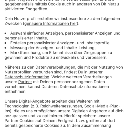
Weitere Infos und Links zum Thema:
Anzeige
Alle, die sich schon immer bei einem Menschen für
sein Engagement bedanken wollten, können ihre
Vorschläge bis zum 15. September 2023 mit dem
"Stichwort: Martinstaler" per E-Mail richten an
andrea.demme@duesseldorf.de oder schriftlich
an: Landeshauptstadt Düsseldorf, Der
Oberbürgermeister, "Stichwort: Martinstaler",
Marktplatz 1, 40213 Düsseldorf.
Die Preisträger im vergangenen Jahr
So haben wir über die Preisträger des
vergangenen Jahres berichtet
Weitere Düsseldorf-Nachrichten