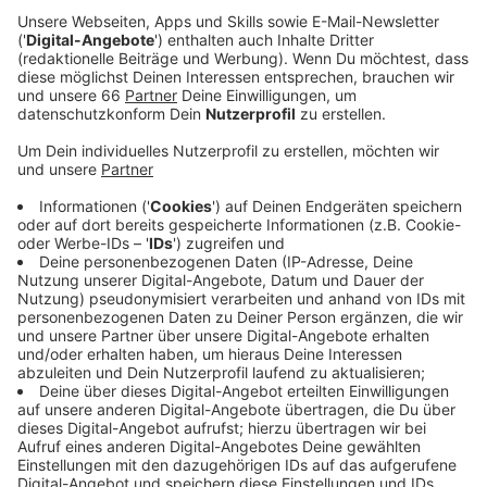
Anzeige
Dafür gibt es in Düsseldorf seit Jahren den
Martinstaler, den genau solche Menschen verliehen
bekommen. Jury können dabei wir alle sein, denn wir
alle können verdiente Ehrenamtler vorschlagen.
Voraussetzung ist, dass das Ehrenamt seit mindestens
zehn Jahren in Bereichen wie Sport, Kultur oder
Tierschutz ausgeübt wird. Eine weitere Auszeichnung
soll es für besonders innovative Projekte geben, die
ehrenamtliche Arbeit unterstützen. Hier kann das
Ehrenamt auch kürzer als 10 Jahre ausgeübt werden.
Anzeige