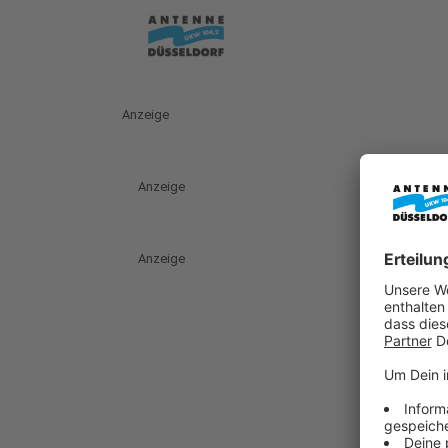
Anzeige
Anzeige
Anzeige