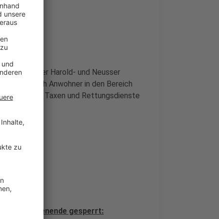
Zufahrt von der Harold- und Neusser
, dass nur noch Anwohner in den Bereich
cher, Busse, Taxen und Rettungsdienste
r am Wochenende gesperrt: