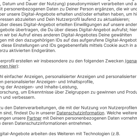
Veröffentlicht:
Freitag, 16.07.2021 14:18
Anzeige
Ab heute Abend (16. Juli 2021) sperrt sie somit die 
Straße aus zum Rhein. Mitarbeiter kontrollieren dort
am Mannesmannufer fahren können. Auch deren Besu
haben noch freie Einfahrt.
Anzeige
Weitere Infos und Links zum Thema
Anzeige
Gegen Auto-Poser: Zufahrt zum Mannesmannufe