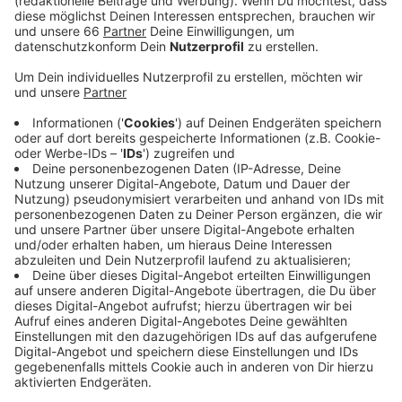
Anzeige
Es gibt Onlinelesungen für Kinder und Eltern.
Außerdem gibt es verschiedene Mitmachaktionen wie
interaktive Geschichten, Do-It-Yourself-Anleitungen
und Rätsel. Die ersten Geschichten und Spiele sind
online zu finden, weitere Stories und Aktionen gibt es
an den kommenden beiden Samstagen (6. Februar &
13. Februar 2021). Die Märchenwochen richten sich an
Kinder zwischen zwei und zehn Jahren und an ihre
Eltern.
Anzeige
Mehr Infos zu diesem Thema
Anzeige