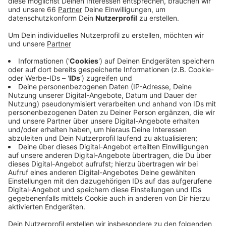
Hygiene- und Abstandsregeln zu achten.
Veröffentlicht:
Samstag, 29.08.2020 07:34
Anzeige
Der Philologenverband in unserer Stadt hat dagegen
große Bedenken. Die Infektionszahlen würden - laut
RKI - weiter steigen, zeitgleich werde der
Infektionsschutz an den Schulen runtergefahren. Das
Infektionsrisiko für Lehrer dürfe sich jetzt nicht
erhöhen. Sonst drohe ein baldiges Aus des
Präsenzunterricht im Klassenverband.
Mehr Infos zum Philologen-Verband:
Statement von lehrer nrw zum Ende der Maskenpflicht
an Schulen: