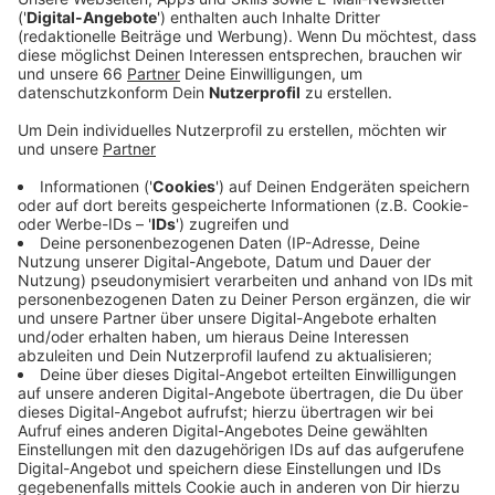
Veröffentlicht:
Mittwoch, 03.05.2023 12:50
Anzeige
Von Freitag (5.Mai 2023) an sollen in der gesamten
Stadt Zigarettenkippen auf Straßen, Wegen oder
Wiesen gesammelt werden. Am Aktionsende am 12.
Mai werden dann alle gesammelten Stummel in einen
großen Zylinder auf dem Schadowplatz geschüttet.
Im vergangenen Jahr sind so über 120.000 Kippen
zusammen gekommen. Wären sie liegen geblieben und
die Giftstoffe darin durch Regen ins Grundwasser
gelangt, hätten Millionen Liter Wasser verunreinigt
werden können. Darauf wollen die Organisatoren von
Rhinecleanup aufmerksam machen.
Anzeige