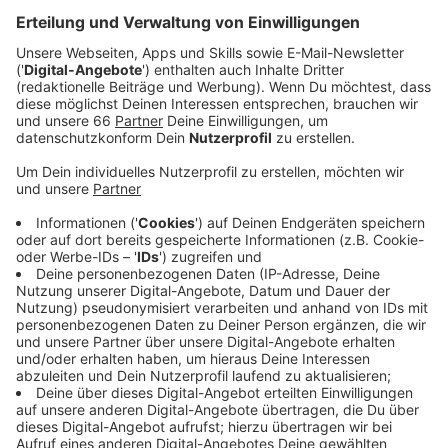
Veröffentlicht:
Dienstag, 21.03.2023 12:08
Anzeige
Der Vorstand des Comitee Düsseldorfer Carneval hat
sich am Abend einstimmig für den Vorschlang
entschieden. Das neue Motto sei kurz und prägnant
und rücke die Düsseldorfer Mundart in den
Vordergrund, heißt es von der Jury. Ausgedacht hat
sich das Motto der bekannte Düsseldorfer Kalle
Wahle, der schon 50 Jahre Mitglied der Prinzengarde
Rot-Weiss ist und unter anderem auch für die
Organisation des Düsseldorfer CSD zuständig ist.
Anzeige