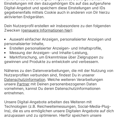
Eure Meinung ist gefragt
Anzeige
Wir wollen auf unserer Facebook-Seite wissen: Seid ihr
eigentlich noch mit
Düsseldorfer Platt
groß
geworden - oder hat
Dialekt
bei euch zu Hause keine
Rolle mehr gespielt?
Anzeige
Anzeige
Weitere Infos und Links zum Thema:
Anzeige