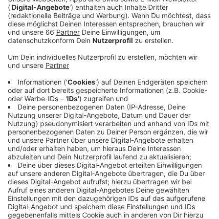
Anzeige
Damals waren in vielen Stadtteilen ganze Straßenzüge
überschwemmt worden. Keller liefen voll Wasser, ein
Mensch kam ums Leben. In einer Sondersitzung
diskutiert die Politik über die Katastrophe. Außerdem
wird die Stadt ihren Bericht vorlegen. Darin steht auch,
wie Anwohner in Zukunft besser geschützt und
gewarnt werden können. Zum Beispiel mit gezielten
Nachrichten auf das Handy. Schon jetzt hat die Stadt
eine neue Starkregen-Gefahrenkarte online gestellt.
Hier können wir das Risiko bei solchen Unwettern vor
unserer Haustüre einschätzen.
Anzeige
Weitere Infos und Links zum Thema: