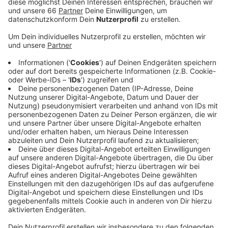
Neu hinzugekommen sind bei uns laut Robert-Koch-
Institut heute 307 Neuinfektionen. Leicht erhöht hat
sich außerdem die Zahl der Menschen, die aktuell
wegen einer Corona-Erkrankung in Krankenhäusern
behandelt werden. Hier sind es 111 Menschen, davon
14 auf Intensivstationen. Alle Coronazahlen gibt es
zum Nachlesen auch noch einmal in unserer Antenne
Düsseldorf Instagram- und Facebook-Story.
Anzeige
Weitere Infos und Links zum Thema:
Anzeige
Unsere Antenne Düsseldorf Corona-Sonderseite