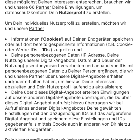
Pflegebedürftige geimpft werden. Für die
Impfungen hier bei uns in Düsseldorf wird
zusätzliche personelle Unterstützung gebraucht.
Landesweit sind bereits mehr als 1.000 Freiwillige
registriert, das sind jedoch noch nicht genug.
Veröffentlicht:
Montag, 23.11.2020 16:47
Anzeige
Gesucht werden ausgebildete Fachkräfte aus dem
Medizin- und Pflegebereich. Helfen sollen zum
Beispiel Ärzte, Tierärzte, Apotheker und
Rettungskräfte. Das Land möchte sich um die
Bezahlung kümmern. Wo genau das Impfzentrum in
Düsseldorf entstehen soll ist noch unklar. Mögliche
Standorte sind die großen Eventhallen hier in unserer