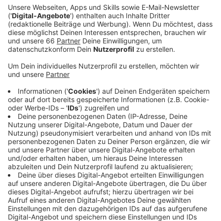
Welt zu machen. Die IHK wünscht sich aber weiter
eine nachhaltige Partnerschaft mit China.
Veröffentlicht:
Donnerstag, 25.05.2023 14:36
Anzeige
Unter anderem fordert die IHK, dass deutsche und
chinesische Unternehmen auch in Zukunft in wichtigen
Themen eng zusammenarbeiten - zum Beispiel im
Kampf gegen den Klimawandel. Außerdem dürfe die
neue China-Strategie der Bundesregierung, die
Unternehmen nicht in ihrem China-Geschäft
entmutigen, denn China sei gemessen an der Summe
der Ex- und Importe nach wie vor der wichtigste
Handelspartner Deutschlands. Die neue Strategie
sollte zudem in eine europäische Strategie