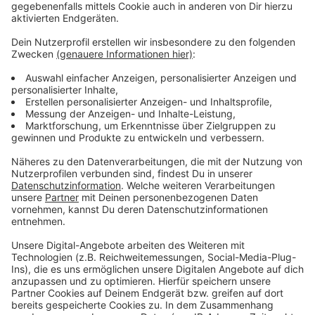
eingebettet und auch mit der USA abgestimmt
werden. Wichtig sei auch, dass eine zu starke
Abhängigkeit von China unbedingt vermieden wird,
heißt es von der IHK weiter.
Anzeige
Weitere Infos und Links zum Thema
Anzeige
Die IHK Düsseldorf:
Das Positionspapier der IHK:
So hatte sich die IHK zu den Sanktionen gegen
Russland positioniert:
Anzeige