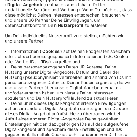
Studienberatung".
Veröffentlicht:
Donnerstag, 15.06.2023 05:07
Anzeige
Unter anderem gibt es Tipps, wie man sich für ein
Studium bewirbt und einschreibt, wann sich ein
Auslandsaufenthalt lohnt und wie man den richtigen
Studiengang findet. Dafür werden auch einige
Studiengänge vorgestellt. Dazu gehören Medizin,
Wirtschaft oder Psychologie. Auch die Zeit nach dem
Studium wird thematisiert. Zum Beispiel gibt es Tipps
für den Berufseinstieg und die Berufsorientierung
während und nach dem Studium. Die Veranstaltung
startet um 16 Uhr und endet um 20:30 Uhr. Wer es
nicht schafft, vorbeizukommen, kann sich auch
telefonisch oder per Chat beim Studierendenservice