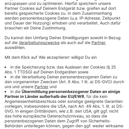
Über einen möglichen Lockdown könnte morgen auch
bei einer Videoschalte mit Kanzlerin Merkel und den
Länderchefs gesprochen werden.
Weitere Infos und Links zum Thema:
Unsere Sonderseite zum Corona-Virus!
Infos der Stadt zur Corona-Pandemie!
Umfrage: Mehrheit der Deutschen erwartet
Lockdown!
Anzeige
Anzeige