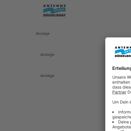
Anzeige
Anzeige
Anzeige