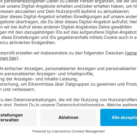
Anzeige
Aufgrund der Corona-Pandemie vermittelt die Handw
diesem Jahr deutlich länger als in vorherigen Jahren
eine WhatsApp Sprechstunde oder die Online-Börse 
Noch bis November können Bewerber eine Ausbildun
Offene Lehrstellen:
Ausbildungshotline: 0211 8795-603 und -607
Anzeige