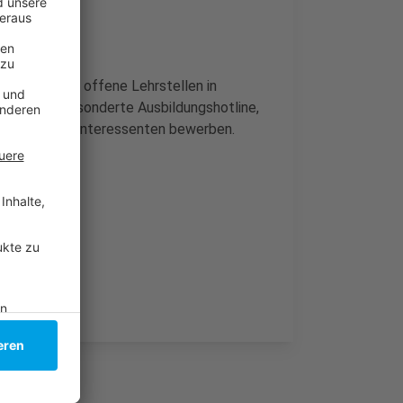
erkskammer offene Lehrstellen in
. Über eine gesonderte Ausbildungshotline,
können sich Interessenten bewerben.
g beginnen.