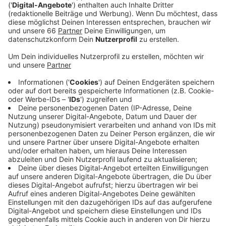
großen Aufgaben unserer Zeit, wie die Mobilitäts-
und Klimawende, brauchen wir jetzt so viele gute
Handwerker wie nie.
Veröffentlicht:
Dienstag, 05.07.2022 16:41
Anzeige
Aktuell werden es aber eher weniger, denn es gehen
mehr Handwerker in Rente als Nachwuchskräfte in die
Ausbildung starten. Besonders in der Baubranche ist
der Arbeitsmarkt aktuell leerfegt, bestätigt der
Sprecher der Handwerkskammer. Aber auch im
Lebensmittelbereich, zum Beispiel bei den Bäckern,
fehlt es an Fachkräften.
Anzeige