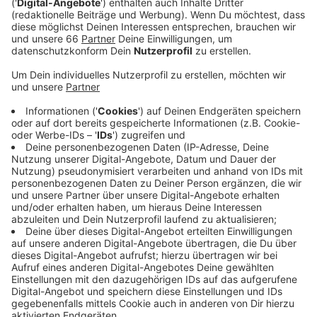
Grundschulkinder nächsten Sonntag, zusammen
mit ihren Familien, kostenlos ausprobieren können.
Veröffentlicht:
Dienstag, 31.05.2022 13:42
Anzeige
Im Arena-Sportpark und im Rheinbad in Stockum
stellen sich dafür viele Düsseldorfer Sportvereine vor.
Anmelden müssen die Familien sich nicht - um
mitzumachen sollten die Kinder aber Sport- und
Schwimmsachen dabeihaben. Wer möchte, kann sich
selbst Proviant und Getränke mitbringen, es gibt aber
auch ein Catering vor Ort.
Anzeige