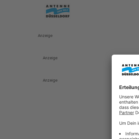
Anzeige
Anzeige
Anzeige