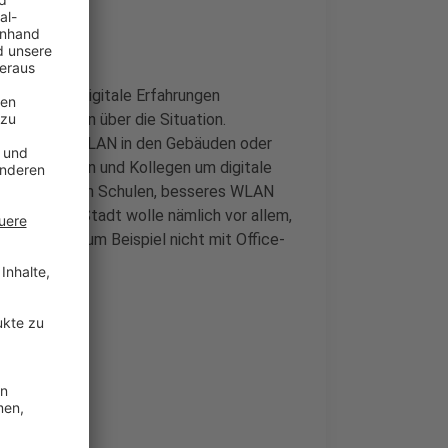
r Schulen digitale Erfahrungen
Beschwerden über die Situation.
endeckendes WLAN in den Gebäuden oder
ch Kolleginnen und Kollegen um digitale
kräfte in den Schulen, besseres WLAN
äten - die Stadt wolle nämlich vor allem,
eien aber zum Beispiel nicht mit Office-