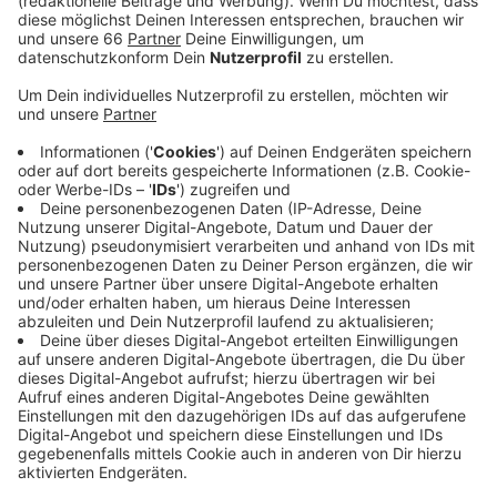
Stunde.
Veröffentlicht:
Donnerstag, 12.05.2022 05:49
Anzeige
NGG spricht von einem „Lichtblick nach mehr als zwei
Jahren Corona“. Die Pandemie habe das Gastgewerbe
enorm getroffen. Für Arbeitgeber werde es durch die
attraktiveren Bedingungen leichter, zwischenzeitlich
abgewandertes Personal für die Frühjahrs- und
Sommersaison zurückzugewinnen. So könnten
Restaurants und Hotels in Zeiten sinkender Inzidenzen
und steigender Temperaturen wieder durchstarten.
Laut NGG arbeiten hier in Düsseldorf rund 18.800
Menschen in der Gastronomie und Hotellerie.
Anzeige