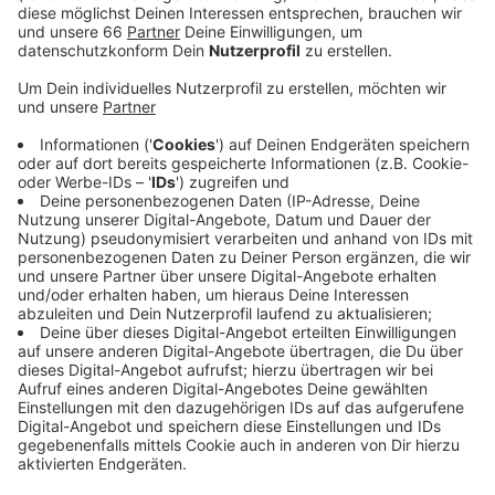
Anzeige
Die Stadt versucht zu helfen: Sie erlaubt in der
kommenden Wintersaison die Terrassen zu
überdachen oder mit Zeltwänden zu umschließen.
Nicht erlaubt sind dagegen feste Aufbauten, wie etwa
Wintergärten. Wie Gastronomen auf das Angebot der
Stadt reagieren, dazu mehr heute Nachmittag hier bei
uns im Programm.
Anzeige
Weitere Infos
Anzeige