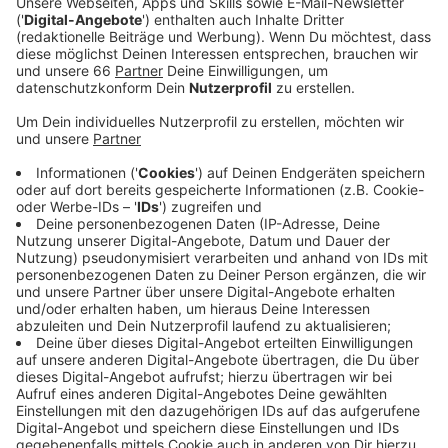
des D'haus vorgeschlagen worden.
Veröffentlicht:
Donnerstag, 21.09.2023 15:12
Anzeige
In der Kategorie "Inszenierung Schauspiel" ist das
Stück "Johann Holtrop" in der Regie von Stefan
Bachmann dabei. Und Schauspieler Christian Friedel ist
in der Kategorie "Darsteller/Darstellerin Schauspiel"
für seine Leistung in Robert Wilsons "Dorian" nominiert,
einem ein-Mann Stück. Der FAUST ist ein Preis von
Theaterschaffenden für Theaterschaffende. 12
Kategorien gibt es aktuell. Jeweils zwei
Mitbewerberinnen oder -bewerber sind mit den
Düsseldorfern im Rennen. Die Preise werden Ende
November im Thalia Theater in Hamburg verliehen. Im
vergangenen Jahr fand die festliche Verleihung im